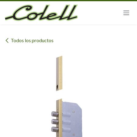
Ir al contenido
Todos los productos