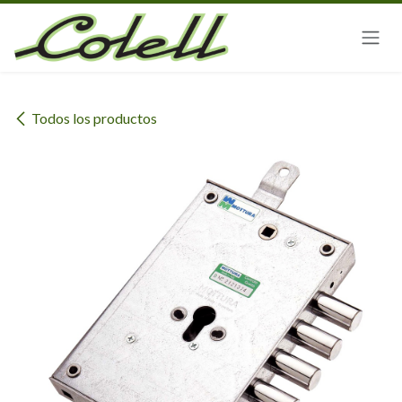
Ir al contenido
Todos los productos