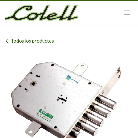
Ir al contenido
Todos los productos