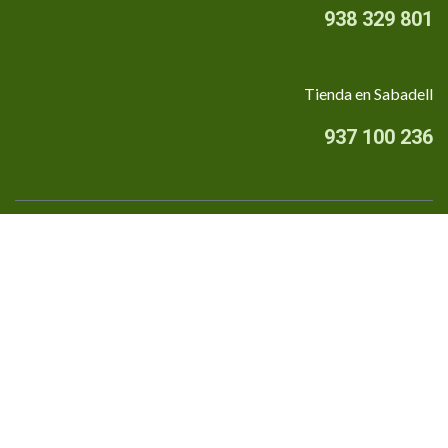
938 329 801
Tienda en Sabadell
937 100 236
Quiénes somos
•
Aviso Legal
•
Privacidad
•
Política de cookies
Financiado por la Unión Europea - NextGenerationEU