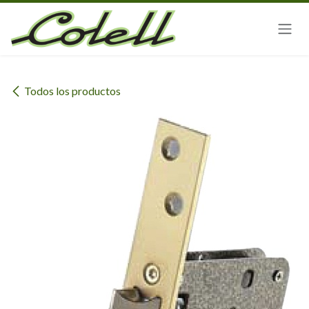
Ir al contenido
Todos los productos