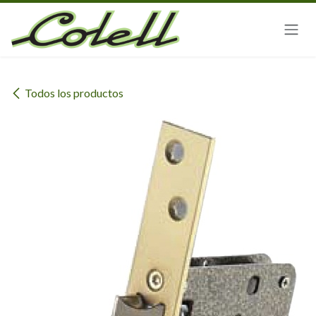
Ir al contenido
Todos los productos