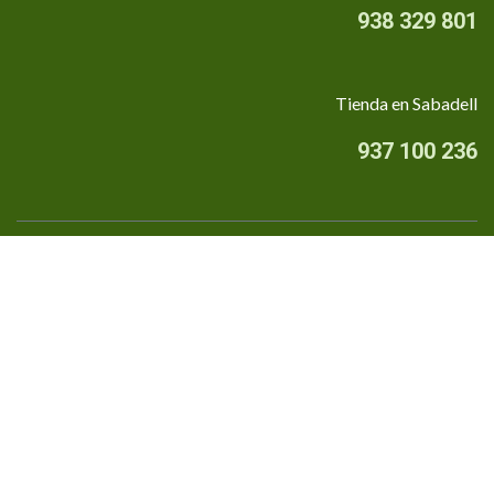
938 329 801
Tienda en Sabadell
937 100 236
Quiénes somos
•
Aviso Legal
•
Privacidad
•
Política de cookies
Financiado por la Unión Europea - NextGenerationEU