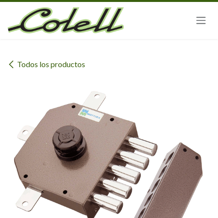
Ir al contenido
Todos los productos