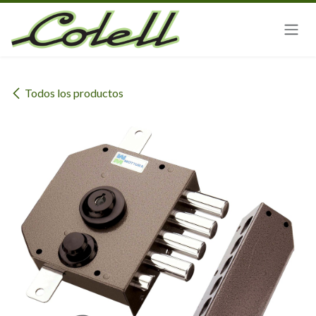
Ir al contenido
Todos los productos