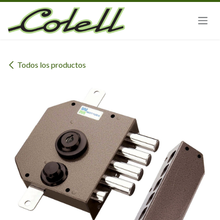
Ir al contenido
Todos los productos