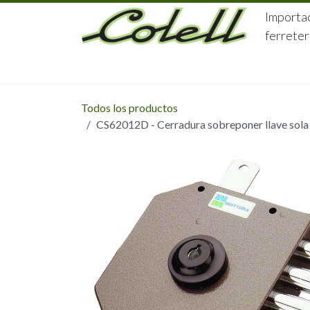
Ir al contenido
Importac
ferreter
HOME
HERRAJES
FERRETERÍA
Todos los productos
CS62012D - Cerradura sobreponer llave sola 