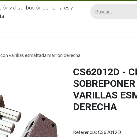
ión y distribución de herrajes y
ía
CERRAJERÍA
QUIÉNES SOMOS
CATÁLOGOS
CONTA
con varillas esmaltada marrón derecha
CS62012D - 
SOBREPONER 
VARILLAS E
DERECHA
Referencia: CS62012D