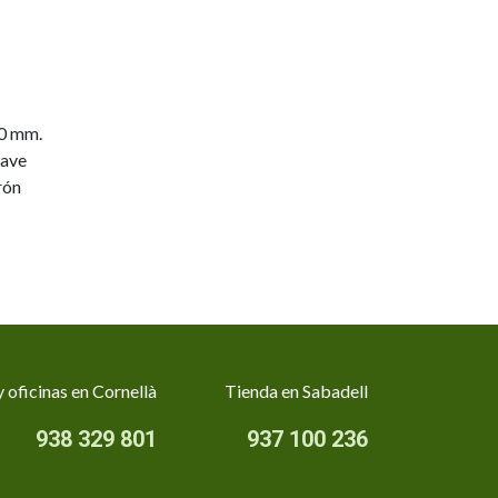
0 mm.
lave
rón
 oficinas en Cornellà
Tienda en Sabadell
938 329 801
937 100 236