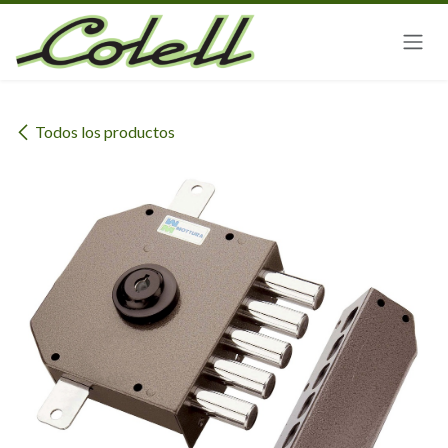
Ir al contenido
Todos los productos