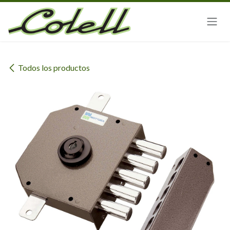
Ir al contenido
Todos los productos