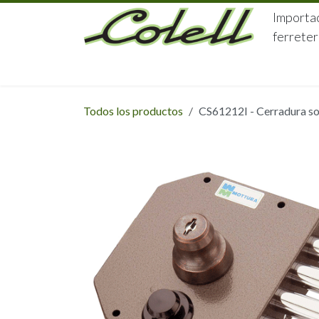
Ir al contenido
Importac
ferreter
HOME
HERRAJES
FERRETERÍA
Todos los productos
CS61212I - Cerradura so