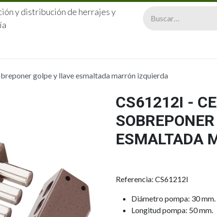
ión y distribución de herrajes y
ía
CERRAJERÍA
QUIÉNES SOMOS
CATÁLOGOS
CONTA
breponer golpe y llave esmaltada marrón izquierda
CS61212I - 
SOBREPONER 
ESMALTADA M
Referencia: CS61212I
Diámetro pompa: 30 mm.
Longitud pompa: 50 mm.