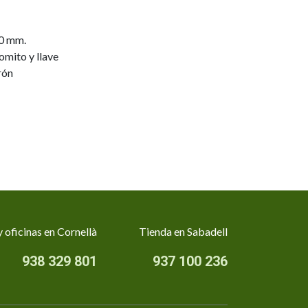
0 mm.
omito y llave
rón
 oficinas en Cornellà
Tienda en Sabadell
938 329 801
937 100 236