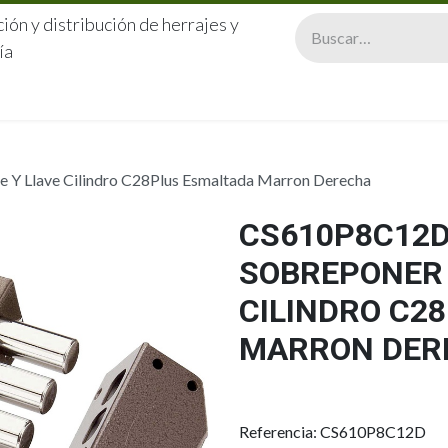
ión y distribución de herrajes y
ía
CERRAJERÍA
QUIÉNES SOMOS
CATÁLOGOS
CONTA
 Y Llave Cilindro C28Plus Esmaltada Marron Derecha
CS610P8C12D
SOBREPONER 
CILINDRO C2
MARRON DER
Referencia: CS610P8C12D