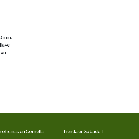
0 mm.
llave
rón
 oficinas en Cornellà
Tienda en Sabadell