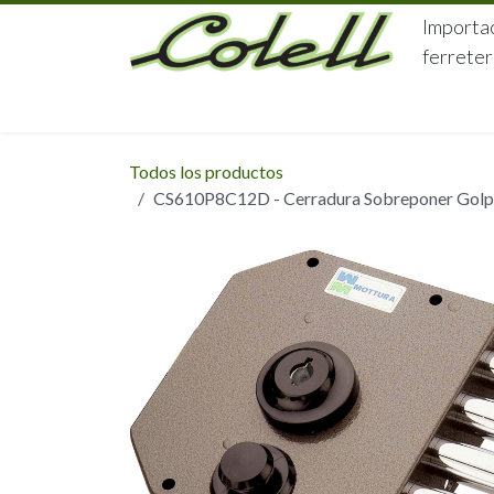
Ir al contenido
Importac
ferreter
HOME
HERRAJES
FERRETERÍA
Todos los productos
CS610P8C12D - Cerradura Sobreponer Golpe