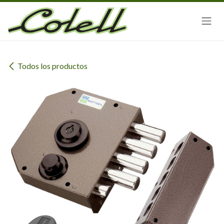
Ir al contenido
Todos los productos