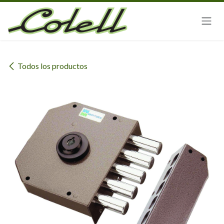
Ir al contenido
Todos los productos