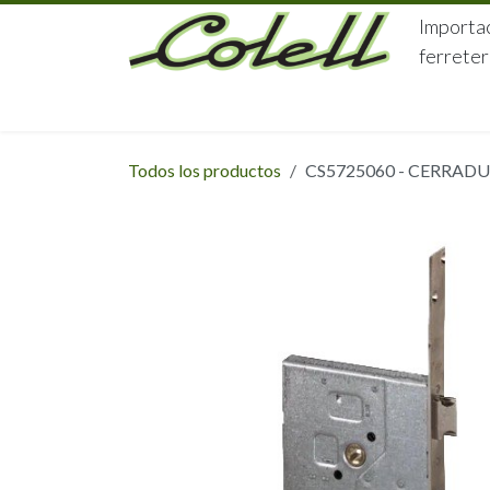
Ir al contenido
Importac
ferreter
HOME
HERRAJES
FERRETERÍA
Todos los productos
CS5725060 - CERRAD