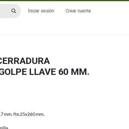
Iniciar sesión
Crear cuenta
CTO
 CERRADURA
GOLPE LLAVE 60 MM.
17 mm. fte.25x260 mm.
illa