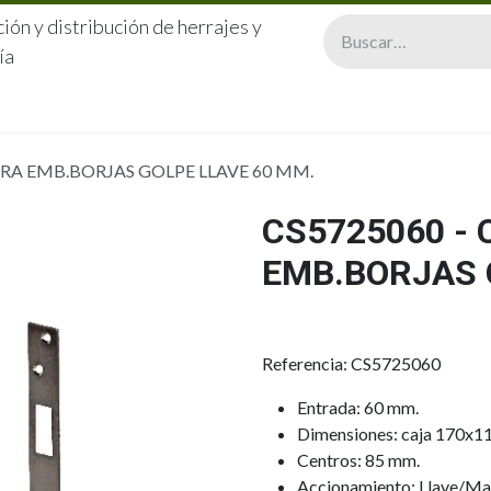
ión y distribución de herrajes y
ía
CERRAJERÍA
QUIÉNES SOMOS
CATÁLOGOS
CONTA
URA EMB.BORJAS GOLPE LLAVE 60 MM.
CS5725060 -
EMB.BORJAS 
Referencia: CS5725060
Entrada: 60 mm.
Dimensiones: caja 170x1
Centros: 85 mm.
Accionamiento: Llave/Man