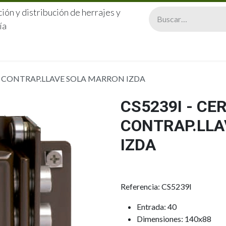
ión y distribución de herrajes y
ía
CERRAJERÍA
QUIÉNES SOMOS
CATÁLOGOS
CONTA
A CONTRAP.LLAVE SOLA MARRON IZDA
CS5239I - C
CONTRAP.LLA
IZDA
Referencia: CS5239I
Entrada: 40
Dimensiones: 140x88