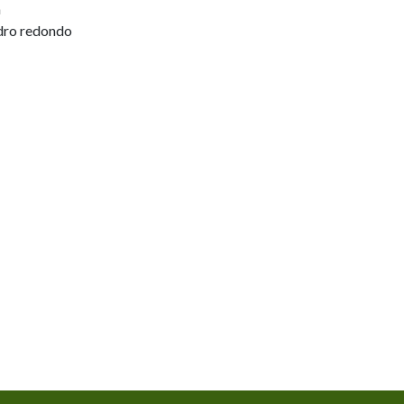
a
ndro redondo