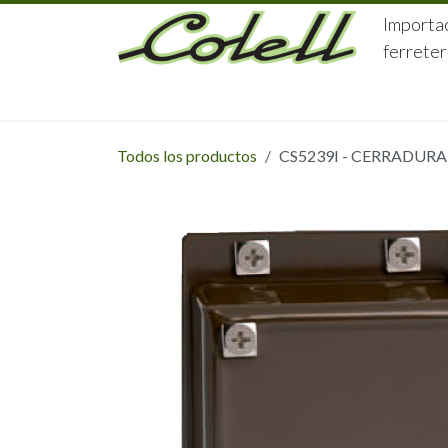
Ir al contenido
Importac
ferreter
HOME
HERRAJES
FERRETERÍA
Todos los productos
CS5239I - CERRADUR