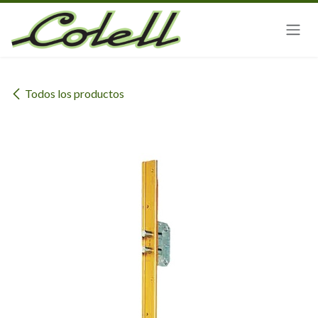
Ir al contenido
Todos los productos