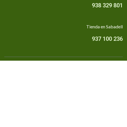
938 329 801
Tienda en Sabadell
937 100 236
Quiénes somos
•
Aviso Legal
•
Privacidad
•
Política de cookies
Financiado por la Unión Europea - NextGenerationEU