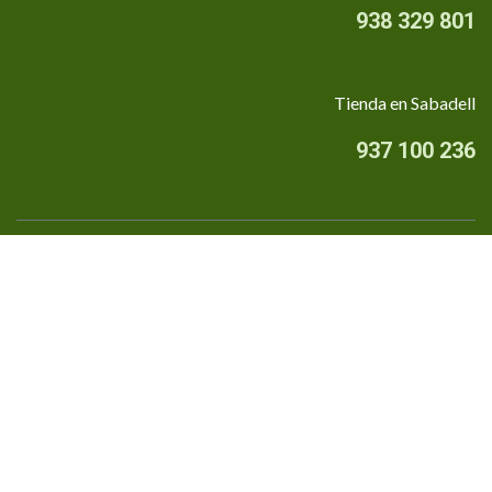
938 329 801
Tienda en Sabadell
937 100 236
Quiénes somos
•
Aviso Legal
•
Privacidad
•
Política de cookies
Financiado por la Unión Europea - NextGenerationEU