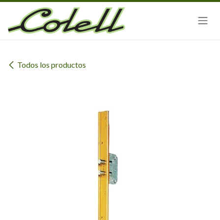
Ir al contenido
Todos los productos