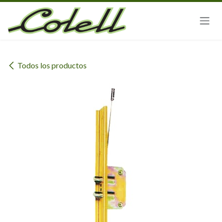
Ir al contenido
Todos los productos