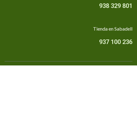
938 329 801
Tienda en Sabadell
937 100 236
Quiénes somos
•
Aviso Legal
•
Privacidad
•
Política de cookies
Financiado por la Unión Europea - NextGenerationEU