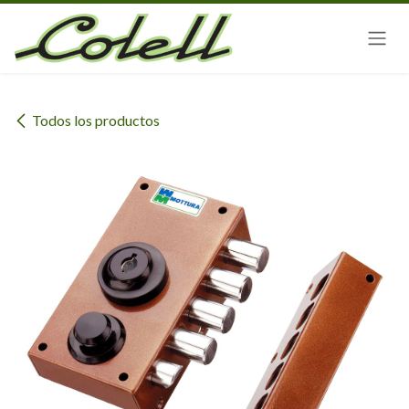
Ir al contenido
Todos los productos