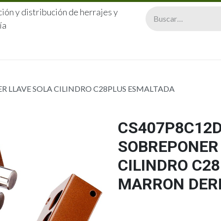
ión y distribución de herrajes y
ía
CERRAJERÍA
QUIÉNES SOMOS
CATÁLOGOS
CONTA
R LLAVE SOLA CILINDRO C28PLUS ESMALTADA
CS407P8C12D
SOBREPONER 
CILINDRO C2
MARRON DER