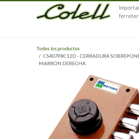
Ir al contenido
Importac
ferreter
HOME
HERRAJES
FERRETERÍA
Todos los productos
CS407P8C12D - CERRADURA SOBREPONE
MARRON DERECHA