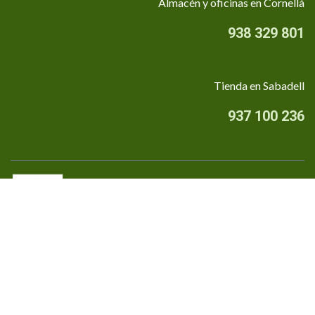
Almacén y oficinas en Cornellà
938 329 801
Tienda en Sabadell
937 100 236
Quiénes somos
•
Aviso Legal
•
Privacidad
•
Política de cookies