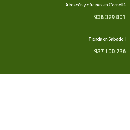
Almacén y oficinas en Cornellà
938 329 801
Tienda en Sabadell
937 100 236
Quiénes somos
•
Aviso Legal
•
Privacidad
•
Política de cookies