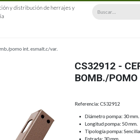
ión y distribución de herrajes y
ía
CERRAJERÍA
QUIÉNES SOMOS
CATÁLOGOS
CONTA
b./pomo int. esmalt.c/var.
CS32912 - C
BOMB./POMO I
Referencia: CS32912
Diámetro pompa: 30 mm.
Longitud pompa: 50 mm.
Tipología pompa: Sencilla
Entrada: 30 mm.