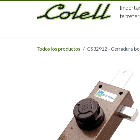
Ir al contenido
Importac
ferreter
HOME
HERRAJES
FERRETERÍA
Todos los productos
CS32912 - Cerradura bom