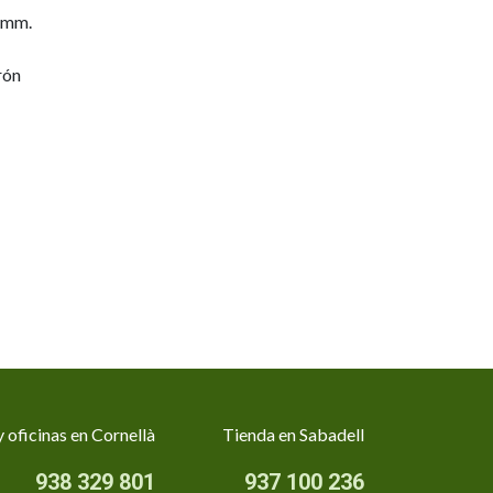
 mm.
rón
 oficinas en Cornellà
Tienda en Sabadell
938 329 801
937 100 236