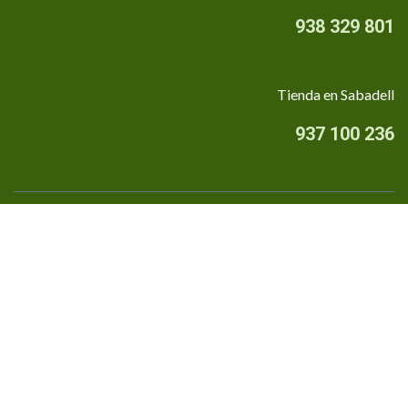
938 329 801
Tienda en Sabadell
937 100 236
Quiénes somos
•
Aviso Legal
•
Privacidad
•
Política de cookies
Financiado por la Unión Europea - NextGenerationEU