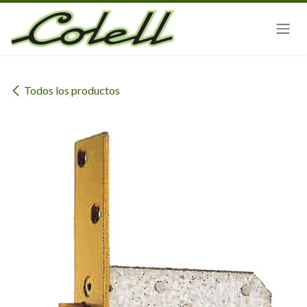
Ir al contenido
Todos los productos