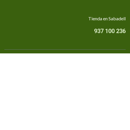
Tienda en Sabadell
937 100 236
Quiénes somos
•
Aviso Legal
•
Privacidad
•
Política de cookies
Financiado por la Unión Europea - NextGenerationEU