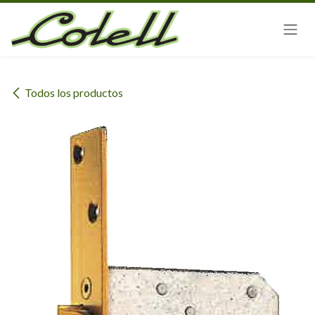
Ir al contenido
Todos los productos