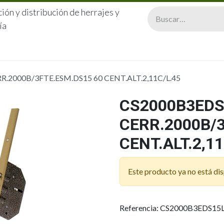
ión y distribución de herrajes y
ía
CERRAJERÍA
QUIÉNES SOMOS
CATÁLOGOS
CONTA
R.2000B/3FTE.ESM.DS15 60 CENT.ALT.2,11C/L.45
CS2000B3EDS
CERR.2000B/
CENT.ALT.2,11
Este producto ya no está dis
Referencia: CS2000B3EDS15