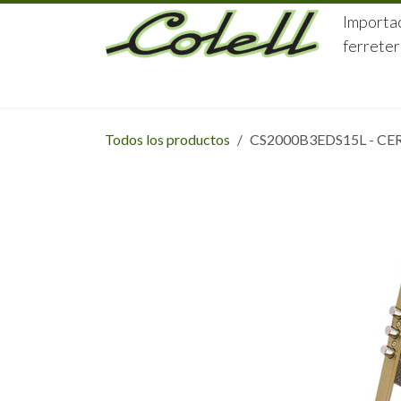
Ir al contenido
Importac
ferreter
HOME
HERRAJES
FERRETERÍA
Todos los productos
CS2000B3EDS15L - CER