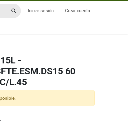
Iniciar sesión
Crear cuenta
CTO
15L -
3FTE.ESM.DS15 60
C/L.45
ponible.
L