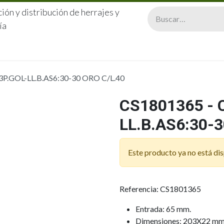
ión y distribución de herrajes y
ía
CERRAJERÍA
QUIÉNES SOMOS
CATÁLOGOS
CONTA
P.GOL-LL.B.AS6:30-30 ORO C/L.40
CS1801365 - 
LL.B.AS6:30-3
Este producto ya no está dis
Referencia: CS1801365
Entrada: 65 mm.
Dimensiones: 203X22 mm. 