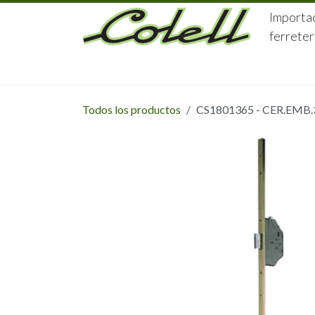
Ir al contenido
Importac
ferreter
HOME
HERRAJES
FERRETERÍA
Todos los productos
CS1801365 - CER.EMB.3