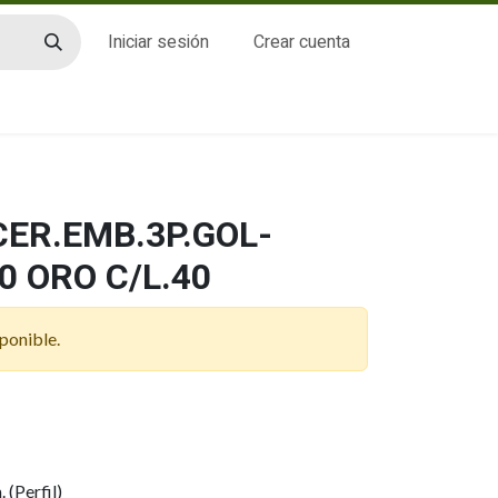
Iniciar sesión
Crear cuenta
CTO
CER.EMB.3P.GOL-
0 ORO C/L.40
ponible.
(Perfil)