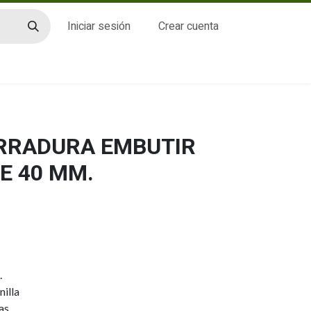
Iniciar sesión
Crear cuenta
CTO
ERRADURA EMBUTIR
E 40 MM.
.
illa
as