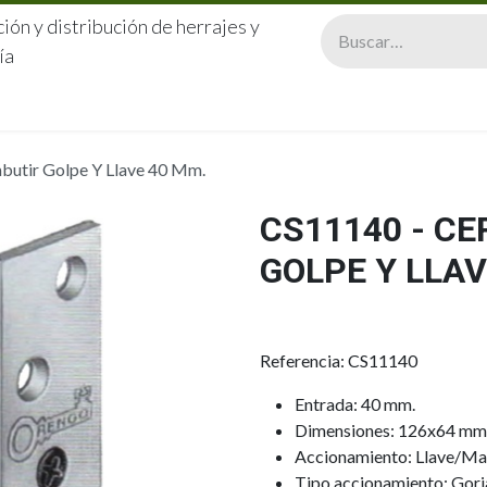
ión y distribución de herrajes y
ía
CERRAJERÍA
QUIÉNES SOMOS
CATÁLOGOS
CONTA
butir Golpe Y Llave 40 Mm.
CS11140 - C
GOLPE Y LLAV
Referencia: CS11140
Entrada: 40 mm.
Dimensiones: 126x64 mm
Accionamiento: Llave/Man
Tipo accionamiento: Gorj