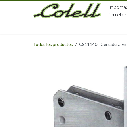
Ir al contenido
Importac
ferreter
HOME
HERRAJES
FERRETERÍA
Todos los productos
CS11140 - Cerradura Em