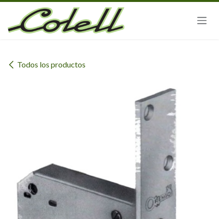
Ir al contenido
Todos los productos