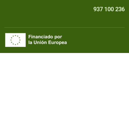
937 100 236
Quiénes somos
•
Aviso Legal
•
Privacidad
•
Política de cookies
Financiado por la Unión Europea - NextGenerationEU
Copyright © Colell, S.A.
by endeos.com
Con tecnología de
- El mejor
Comercio electrónico
de código abierto