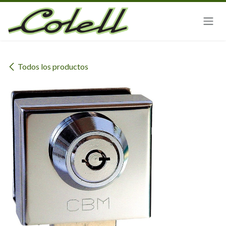
Ir al contenido
Todos los productos