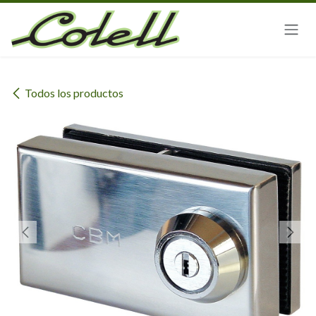
Ir al contenido
Todos los productos