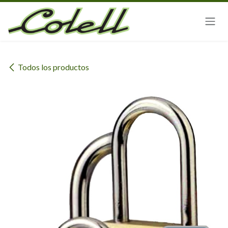
Ir al contenido
Todos los productos