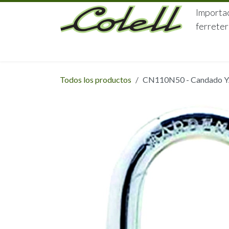
Ir al contenido
Importac
ferreter
HOME
HERRAJES
FERRETERÍA
Todos los productos
CN110N50 - Candado YA