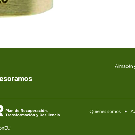
Almacén y
asesoramos
Quiénes somos
•
Av
ionEU