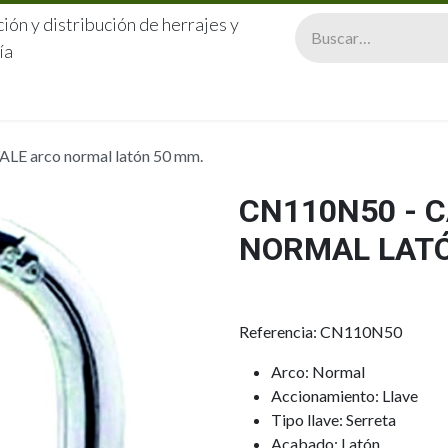
ión y distribución de herrajes y
ía
CERRAJERÍA
QUIÉNES SOMOS
CATÁLOGOS
CONTA
LE arco normal latón 50 mm.
CN110N50 - 
NORMAL LATÓ
Referencia: CN110N50
Arco: Normal
Accionamiento: Llave
Tipo llave: Serreta
Acabado: Latón