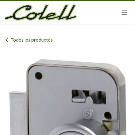
Ir al contenido
Todos los productos