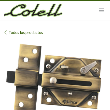
Ir al contenido
Todos los productos