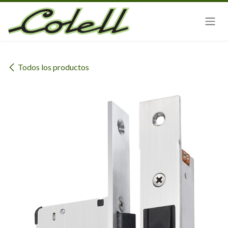
Ir al contenido
Todos los productos