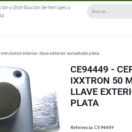
ión y distribución de herrajes y
ía
CERRAJERÍA
QUIÉNES SOMOS
CATÁLOGOS
CONTA
.boton interior-llave exterior esmaltado plata
CE94449 - C
IXXTRON 50 
LLAVE EXTER
PLATA
Referencia: CE94449