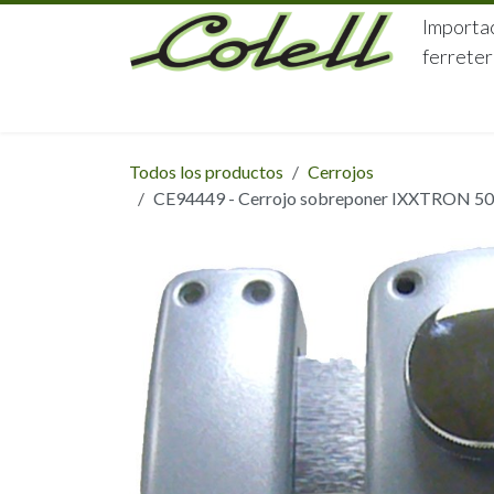
Ir al contenido
Importac
ferreter
HOME
HERRAJES
FERRETERÍA
Todos los productos
Cerrojos
CE94449 - Cerrojo sobreponer IXXTRON 50 mm