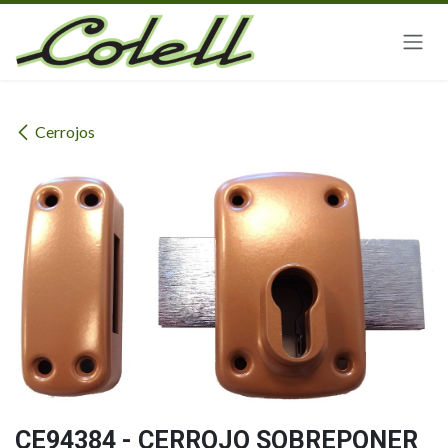
Ir al contenido
Cerrojos
CE94384 - CERROJO SOBREPONER