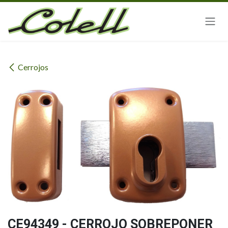
Ir al contenido
Cerrojos
CE94349 - CERROJO SOBREPONER