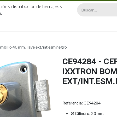
ión y distribución de herrajes y
ía
CERRAJERÍA
QUIÉNES SOMOS
CATÁLOGOS
CONTA
illo 40 mm. llave ext/int.esm.negro
CE94284 - C
IXXTRON BOM
EXT/INT.ESM
Referencia: CE94284
Ø Cilindro: 23 mm.