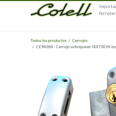
Ir al contenido
Importac
ferreter
HOME
HERRAJES
FERRETERÍA
Todos los productos
Cerrojos
CE94284 - Cerrojo sobreponer IXXTRON bomb