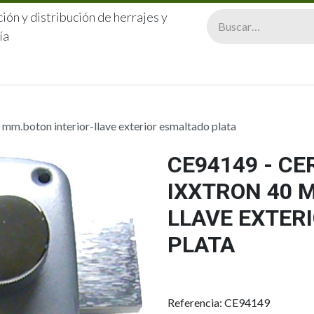
ión y distribución de herrajes y
ía
CERRAJERÍA
QUIÉNES SOMOS
CATÁLOGOS
CONTA
.boton interior-llave exterior esmaltado plata
CE94149 - C
IXXTRON 40 
LLAVE EXTER
PLATA
Referencia: CE94149