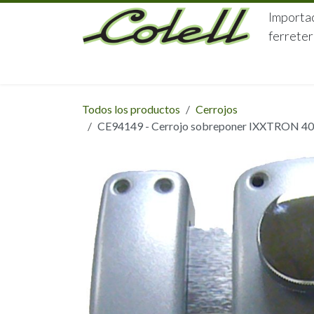
Ir al contenido
Importac
ferreter
HOME
HERRAJES
FERRETERÍA
Todos los productos
Cerrojos
CE94149 - Cerrojo sobreponer IXXTRON 40 mm