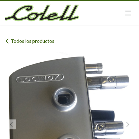
Ir al contenido
Todos los productos