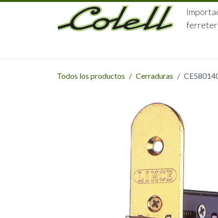
Ir al contenido
Importac
ferreter
HOME
HERRAJES
FERRETERÍA
Todos los productos
Cerraduras
CE58014