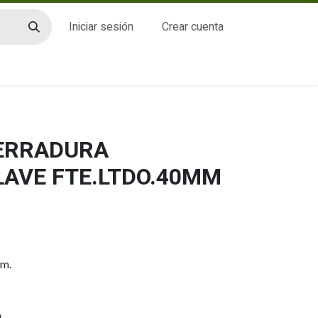
Iniciar sesión
Crear cuenta
CTO
CERRADURA
LAVE FTE.LTDO.40MM
mm.
.