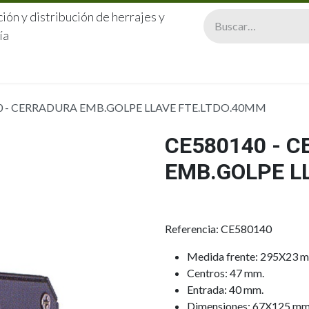
ión y distribución de herrajes y
ía
CERRAJERÍA
QUIÉNES SOMOS
CATÁLOGOS
CONTA
0 - CERRADURA EMB.GOLPE LLAVE FTE.LTDO.40MM
CE580140 - 
EMB.GOLPE L
Referencia: CE580140
Medida frente: 295X23 
Centros: 47 mm.
Entrada: 40 mm.
Dimensiones: 67X125 mm