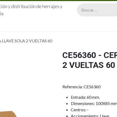
ión y distribución de herrajes y
ía
CERRAJERÍA
QUIÉNES SOMOS
CATÁLOGOS
CONTA
 LLAVE SOLA 2 VUELTAS 60
CE56360 - C
2 VUELTAS 60
Referencia: CE56360
Entrada: 60 mm.
Dimensiones: 100X85 mm
Centros: -
Accionamiento: Llave