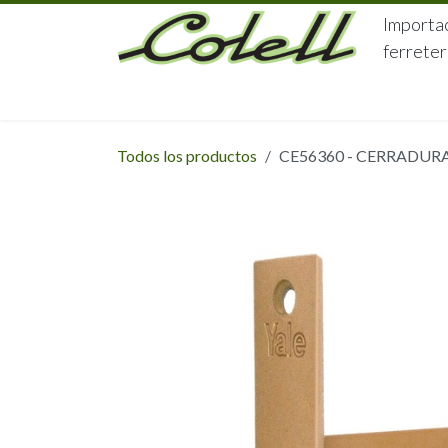
Ir al contenido
Importac
ferreter
HOME
HERRAJES
FERRETERÍA
Todos los productos
CE56360 - CERRADURA