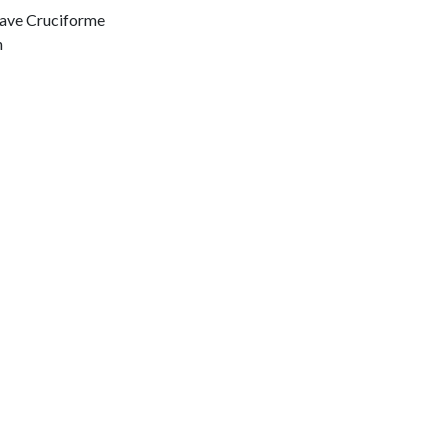
lave Cruciforme
n