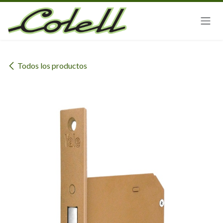
Ir al contenido
Todos los productos