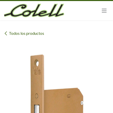
Ir al contenido
Todos los productos