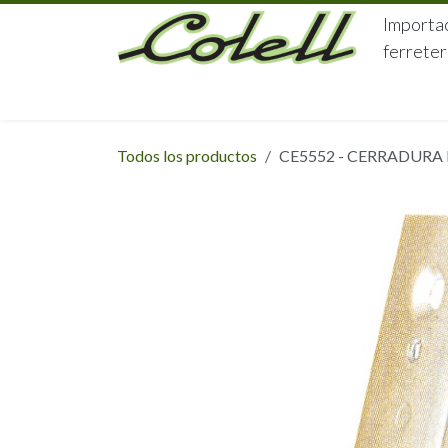
Ir al contenido
Importac
ferreter
HOME
HERRAJES
FERRETERÍA
Todos los productos
CE5552 - CERRADURA