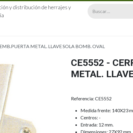
ión y distribución de herrajes y
ía
CERRAJERÍA
QUIÉNES SOMOS
CATÁLOGOS
CONTA
 EMB.PUERTA METAL. LLAVE SOLA BOMB. OVAL
CE5552 - CE
METAL. LLAV
Referencia: CE5552
Medida frente: 140X23 
Centros: -
Entrada: 12 mm.
Dimensiones: 27X92 mm.