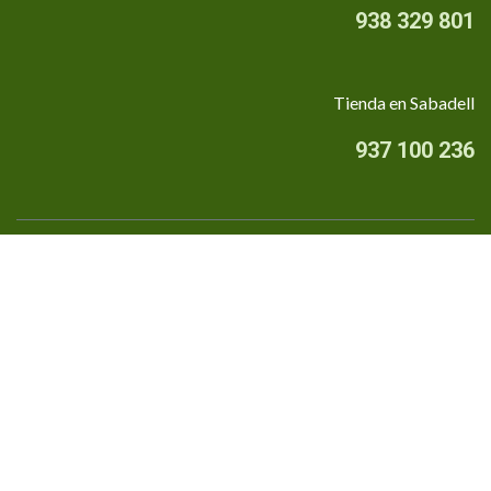
938 329 801
Tienda en Sabadell
937 100 236
Quiénes somos
•
Aviso Legal
•
Privacidad
•
Política de cookies
Financiado por la Unión Europea - NextGenerationEU