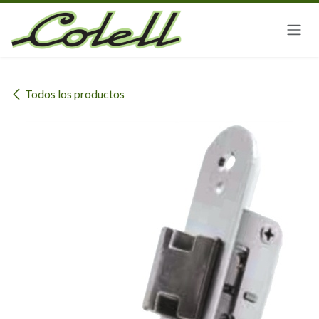
Ir al contenido
Todos los productos